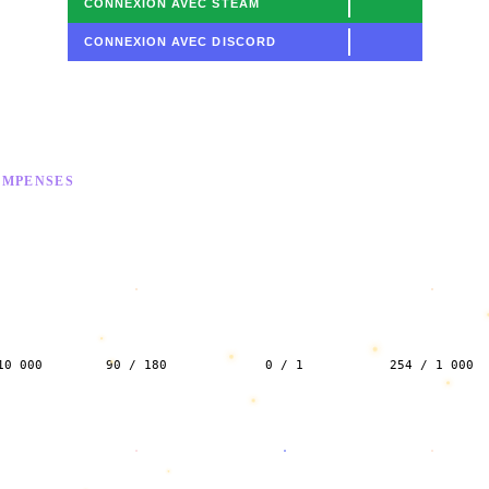
CONNEXION AVEC STEAM
CONNEXION AVEC DISCORD
MPENSES
OR
J'aime l'argent
J'aime pas l'argent
Kill Streak
10 000
90 / 180
0 / 1
254 / 1 000