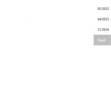
05/2025
04/2025
11/2024
Total
Access Community
Communauté SCP : SL — depuis 2019
Association Access Community
RNA W595040692
COMMUNAUTÉ
Règlement
Classement
SOUTENIR