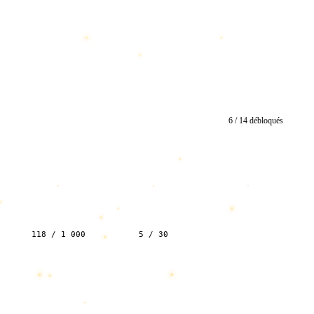
6 / 14 débloqués
MONSTER KILL
TIME = MONEY
???
118 / 1 000
5 / 30