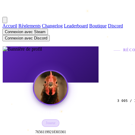
Accueil
Règlements
Changelog
Leaderboard
Boutique
Discord
Connexion avec Steam
Connexion avec Discord
RÉCO
Succès
HOD
3 005 / 
[US-14] Davidsg
Joueur
76561199218303361