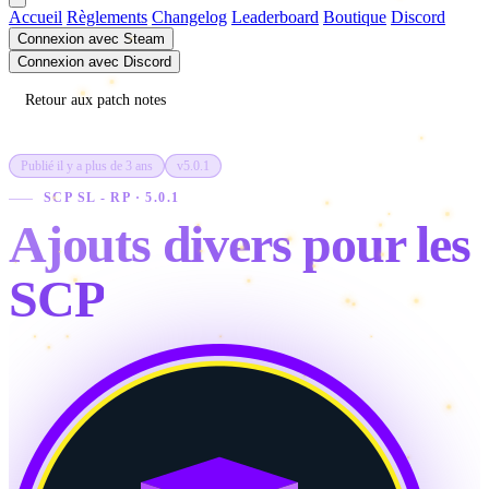
Accueil
Règlements
Changelog
Leaderboard
Boutique
Discord
Connexion avec Steam
Connexion avec Discord
Retour aux patch notes
Publié il y a plus de 3 ans
v5.0.1
SCP SL - RP · 5.0.1
Ajouts divers pour les
SCP