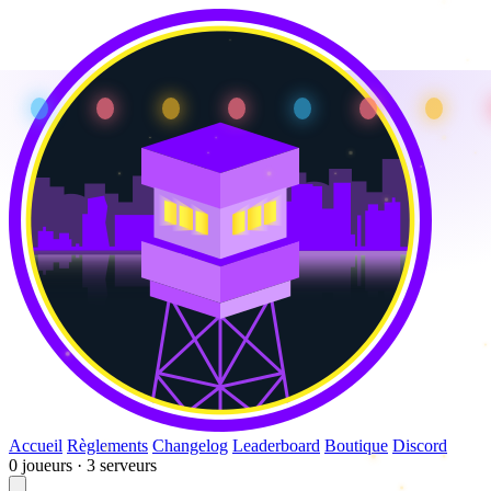
Accueil
Règlements
Changelog
Leaderboard
Boutique
Discord
0 joueurs · 3 serveurs