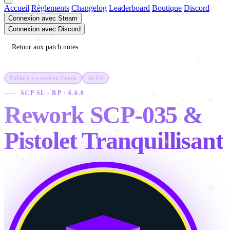
Accueil
Règlements
Changelog
Leaderboard
Boutique
Discord
Connexion avec Steam
Connexion avec Discord
Retour aux patch notes
Publié il y a environ 2 mois
v6.6.0
SCP SL - RP · 6.6.0
Rework SCP-035 &
Pistolet Tranquillisant