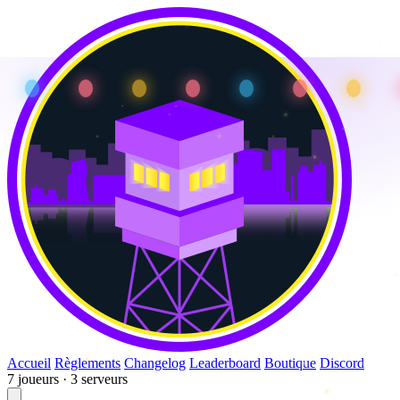
Accueil
Règlements
Changelog
Leaderboard
Boutique
Discord
7 joueurs · 3 serveurs